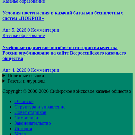
Казачье образование
Условия поступления в казачий батальон беспилотных
систем «ПОКРОВ»
Авг 5, 2026
0 Комментарии
Казачье образование
Учебно-методическое пособие по истории казачества
России опубликовано на сайте Всероссийского казачьего
общества
Авг 4, 2026
0 Комментарии
Полезные ссылки
Газеты и журналы
Copyright © 2000-2026 Сибирское войсковое казачье общество
О войске
Структура и управление
Совет стариков
Символика
Законодательство
История
Устав