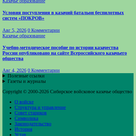
Казачье образование
Условия поступления в казачий батальон беспилотных
систем «ПОКРОВ»
Авг 5, 2026
0 Комментарии
Казачье образование
Учебно-методическое пособие по истории казачества
России опубликовано на сайте Всероссийского казачьего
общества
Авг 4, 2026
0 Комментарии
Полезные ссылки
Газеты и журналы
Copyright © 2000-2026 Сибирское войсковое казачье общество
О войске
Структура и управление
Совет стариков
Символика
Законодательство
История
Устав