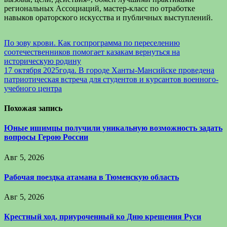
региональных Ассоциаций, мастер-класс по отработке
навыков ораторского искусства и публичных выступлений.
Навигация
По зову крови. Как госпрограмма по переселению
соотечественников помогает казакам вернуться на
по
историческую родину
записям
17 октября 2025года. В городе Ханты-Мансийске проведена
патриотическая встреча для студентов и курсантов военного-
учебного центра
Похожая запись
Юные ишимцы получили уникальную возможность задать
вопросы Герою России
Авг 5, 2026
Рабочая поездка атамана в Тюменскую область
Авг 5, 2026
Крестный ход, приуроченный ко Дню крещения Руси