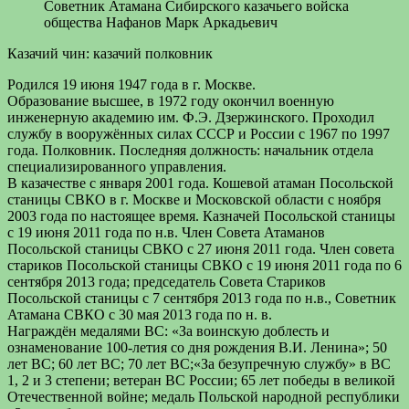
Советник Атамана Сибирского казачьего войска
общества Нафанов Марк Аркадьевич
Казачий чин: к
азачий полковник
Родился 19 июня 1947 года в г. Москве.
Образование высшее, в 1972 году окончил военную
инженерную академию им. Ф.Э. Дзержинского. Проходил
службу в вооружённых силах СССР и России с 1967 по 1997
года. Полковник. Последняя должность: начальник отдела
специализированного управления.
В казачестве с января 2001 года. Кошевой атаман Посольской
станицы СВКО в г. Москве и Московской области с ноября
2003 года по настоящее время. Казначей Посольской станицы
с 19 июня 2011 года по н.в. Член Совета Атаманов
Посольской станицы СВКО с 27 июня 2011 года. Член совета
стариков Посольской станицы СВКО с 19 июня 2011 года по 6
сентября 2013 года; председатель Совета Стариков
Посольской станицы с 7 сентября 2013 года по н.в., Советник
Атамана СВКО с 30 мая 2013 года по н. в.
Награждён медалями ВС: «За воинскую доблесть и
ознаменование 100-летия со дня рождения В.И. Ленина»; 50
лет ВС; 60 лет ВС; 70 лет ВС;«За безупречную службу» в ВС
1, 2 и 3 степени; ветеран ВС России; 65 лет победы в великой
Отечественной войне; медаль Польской народной республики