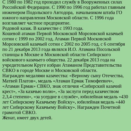
С 1980 по 1982 год проходил службу в Вооруженных силах
Российской Федерации. С 1990 по 1996 год работал главным
инженером Подольского Автодора, начальником штаба ГО
южного направления Московской области. С 1996 года
возглавляет частное предприятие.
Родовой казак. В казачестве с 1993 года.
Кошевой атаман Первой Московской Морозовской казачьей
сотни с 1999 по 2002 год, Атаман Первой Московской
Морозовской казачьей сотни с 2002 по 2005 год, с 6 сентября
по 21 декабря 2013 года являлся И.О. Атамана Посольской
станицы в Москве и Московской области Сибирского
войскового казачьего общества. 22 декабря 2013 года на
учредительном Круге избран Атаманом Представительства
СВКО в городе Москве и Московской области.
Награжден медалями казачества: «Верному сыну Отечества,
Матвей Платов», медаль «Атаман Ермак Тимофеевич»,
«Атаман Ермак» СВКО, знак отличия «Сибирский казачий
крест», «За казачью волю», «За заслуги перед казачеством
2,3,4 степени», «за усердие в службе», юбилейная медаль «430
лет Сибирскому Казачьему Войску», юбилейная медаль «440
лет Сибирскому Казачьему Войску». Награжден Почетной
грамотой СВКО.
Женат, имеет двух детей.