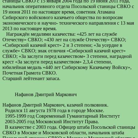
станицы СВКО с 15 января 2004 года по 19 июня 2011 года,
начальник оперативного отдела Посольской станицы СВКО с
19 июня 2011 по настоящее время, советник Атамана
Сибирского войскового казачьего общества по вопросам
экономического и научно- технического направления с 13 мая
2013 по настоящее время.
Награждён медалями казачества: «425 лет на службе
Отечеству» СВКО; «430 лет на службе Отечеству» СВКО;
«Сибирский казачий крест» 2 и 3 степени; «За усердие в
службе» СВКО; знак отличия «Сибирский казачий крест»
СВКО; «За заслуги перед казачеством» 3 степени, наградной
крест «За заслуги перед казачеством» 2,3,4 степени,
юбилейная медаль «440 лет Сибирскому Казачьему Войску»,
Почетная Грамота СВКО.
Старший лейтенант запаса.
Нафанов Дмитрий Маркович
Нафанов Дмитрий Маркович, казачий полковник.
Родился 11 августа 1978 года в городе Москве.
1995-1999 год Современный Гуманитарный Институт
2003-2005 год Московский Институт Права.
В казачестве с 2003 года. Офицер штаба Посольской станицы
СВКО в Москве и Московской области, начальник штаба