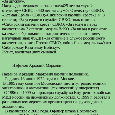
«За дружбу».
Награждён медалями казачества:«425 лет на службе
отечеству» СВКО; «430 лет на службе Отечеству» СВКО;
«Атаман Ермак» СВКО;«Сибирский казачий крест»2 и 3
степени; «За усердие в службе» СВКО; знак отличия
«Сибирский казачий крест» СВКО; «За заслуги перед
казачеством» 3 степени, медаль ВсКО «За вклад в развитие
казачьего образования и патриотического воспитания»,
нагрудный знак ФАДН «За отличие в службе российского
казачества», книга Почета СВКО, юбилейная медаль «440 лет
Сибирскому Казачьему Войску».
Женат, воспитал двух сыновей.
Нафанов Аркадий Маркович
Нафанов Аркадий Маркович казачий полковник.
Родился 18 июня 1972 года в г. Москве.
В 1995 году окончил Московский институт радиотехники
электроники и автоматики (технический университет).
С 1996 по 1999 г.г. проходил службу во Внутренних войсках
МВД России на инженерных должностях. С 1999 г. работал в
различных коммерческих организациях на руководящих
должностях.
В казачестве с 2003 года. Офицер штаба Посольской