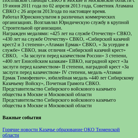
Посольской станицы СВКО в Москве и Московской области с
19 июня 2011 года по 02 апреля 2013 года, Советник Атамана
СВКО с 26 апреля 2013года по настоящее время.
Работал Юрисконсультом в различных коммерческих
организациях. Возглавлял Юридическую службу в крупной
Строительной организации.
Награжден медалями: «425 лет на службе Отечеству» СВКО,
«430 лет на службе Отечеству» СВКО, «Сибирский казачий
крест2 и 3 степени»,«Атаман Ермак» СВКО, « За усердие в
службе» СВКО, знак отличия «Сибирский казачий крест»
СВКО, «За заслуги перед казачеством России» 3 степени,
«400 лет Енисейским казакам» ЕВКО, наградной крест «За
заслуги перед казачеством» II степени, наградной крест «За
заслуги перед казачеством» IV степени, медаль «Атаман
Ермак Тимофеевич», юбилейная медаль «440 лет Сибирскому
Казачьему Войску», Почетная Грамота СВКО.
Представительство Сибирского войскового казачьего
общества в Москве и Московской области
Представительство Сибирского войскового казачьего
общества в Москве и Московской области
Важные события
Горячие новости
Казачье образование
ОКО Тюменской
области