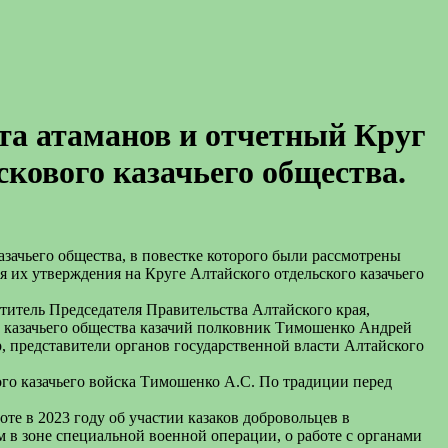
вета атаманов и отчетный Круг
скового казачьего общества.
азачьего общества, в повестке которого были рассмотрены
 их утверждения на Круге Алтайского отдельского казачьего
ститель Председателя Правительства Алтайского края,
о казачьего общества казачий полковник Тимошенко Андрей
 представители органов государственной власти Алтайского
ого казачьего войска Тимошенко А.С. По традиции перед
те в 2023 году об участии казаков добровольцев в
 в зоне специальной военной операции, о работе с органами