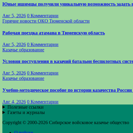
Юные ишимцы получили уникальную возможность задать 
Авг 5, 2026
0 Комментарии
Горячие новости
ОКО Тюменской области
Рабочая поездка атамана в Тюменскую область
Авг 5, 2026
0 Комментарии
Казачье образование
Условия поступления в казачий батальон беспилотных си
Авг 5, 2026
0 Комментарии
Казачье образование
Учебно-методическое пособие по истории казачества России
Авг 4, 2026
0 Комментарии
Полезные ссылки
Газеты и журналы
Copyright © 2000-2026 Сибирское войсковое казачье общество
О войске