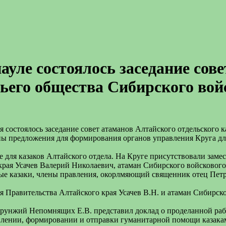
науле состоялось заседание со
ьего общества Сибирского вой
 состоялось заседание совет атаманов Алтайского отдельского к
ы предложения для формирования органов управления Круга для
е для казаков Алтайского отдела. На Круге присутствовали заме
 края Усачев Валерий Николаевич, атаман Сибирского войсковог
е казаки, члены правления, окорлмяющий священник отец Петр,
 Правительства Алтайского края Усачев В.Н. и атаман Сибирск
орунжий Непомнящих Е.В. представил доклад о проделанной рабо
влении, формировании и отправки гуманитарной помощи казакам