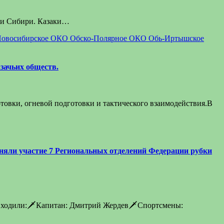
ежи Сибири. Казаки…
овосибирское ОКО
Обско-Полярное ОКО
Обь-Иртышское
зачьих обществ.
товки, огневой подготовки и тактического взаимодействия.В
иняли участие 7 Региональных отделений Федерации рубки
ы входили:🗡Капитан: Дмитрий Жердев🗡Спортсмены: