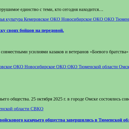
 нерушимое единство с теми, кто сегодня находится…
чья культура
Кемеровское ОКО
Новосибирское ОКО
ОКО Тюменс
у своих бойцов на передовой.
овместными усилиями казаков и ветеранов «Боевого братства» и
овское ОКО
Новосибирское ОКО
ОКО Тюменской области
Омс
ьего общества. 25 октября 2025 г. в городе Омске состоялись со
нской области
СВКО
войскового казачьего общества завершились в Тюменской об