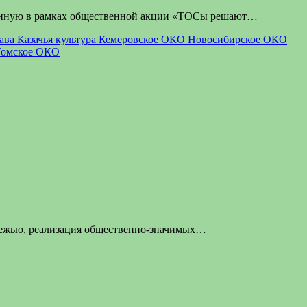
ванную в рамках общественной акции «ТОСы решают…
лава
Казачья культура
Кемеровское ОКО
Новосибирское ОКО
Томское ОКО
одежью, реализация общественно-значимых…