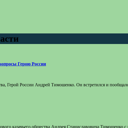
асти
вопросы Герою России
тва, Герой России Андрей Тимошенко. Он встретился и пообщал
йскового казачьего общества Андрея Станиславовича Тимошенко