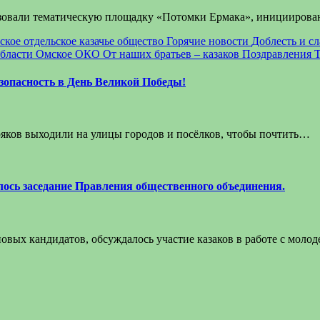
низовали тематическую площадку «Потомки Ермака», иницииро
ское отдельское казачье общество
Горячие новости
Доблесть и с
бласти
Омское ОКО
От наших братьев – казаков
Поздравления
езопасность в День Великой Победы!
иряков выходили на улицы городов и посёлков, чтобы почтить…
лось заседание Правления общественного объединения.
овых кандидатов, обсуждалось участие казаков в работе с мол