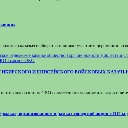
 павших
городского казачьего общества приняли участие в церемонии в
ское отдельское казачье общество
Горячие новости
Доблесть и с
ОКО
Томское ОКО
СИБИРСКОГО И ЕНИСЕЙСКОГО ВОЙСКОВЫХ КАЗАЧЬ
и отправлена в зону СВО совместными усилиями казаков и ве
 Ермака», организованном в рамках городской акции «ТОСы