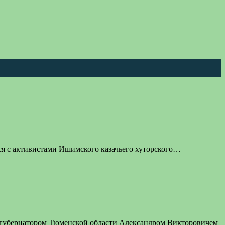
ся с активистами Ишимского казачьего хуторского…
 с губернатором Тюменской области Александром Викторовичем