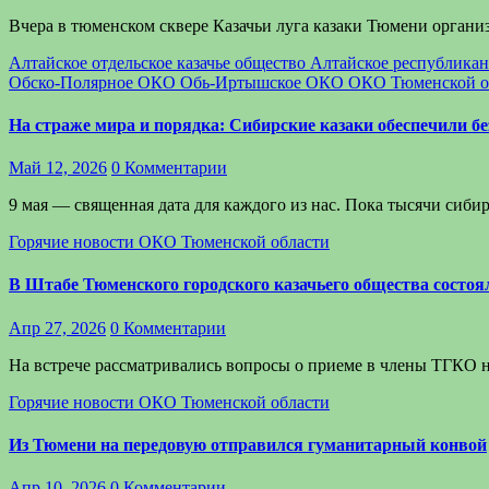
Вчера в тюменском сквере Казачьи луга казаки Тюмени орга
Алтайское отдельское казачье общество
Алтайское республикан
Обско-Полярное ОКО
Обь-Иртышское ОКО
ОКО Тюменской о
На страже мира и порядка: Сибирские казаки обеспечили б
Май 12, 2026
0 Комментарии
9 мая — священная дата для каждого из нас. Пока тысячи сиб
Горячие новости
ОКО Тюменской области
В Штабе Тюменского городского казачьего общества состоя
Апр 27, 2026
0 Комментарии
На встрече рассматривались вопросы о приеме в члены ТГКО н
Горячие новости
ОКО Тюменской области
Из Тюмени на передовую отправился гуманитарный конвой
Апр 10, 2026
0 Комментарии