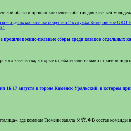
менской области прошли ключевые события для казачьей молод
ское отдельское казачье общество
Госслужба
Кемеровское ОКО
Н
КО
ве прошли военно-полевые сборы среди казаков отдельных ка
ского казачества, которые отрабатывали навыки строевой подго
ил 16-17 августа в городе Каменск-Уральский, в котором пр
аталица», где команда Тюмени заняла 🥇🏆.🔶В состав команд