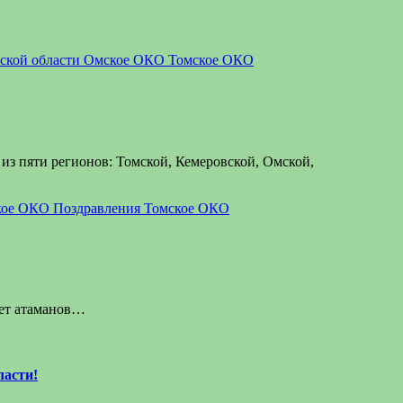
кой области
Омское ОКО
Томское ОКО
з пяти регионов: Томской, Кемеровской, Омской,
кое ОКО
Поздравления
Томское ОКО
вет атаманов…
ласти!