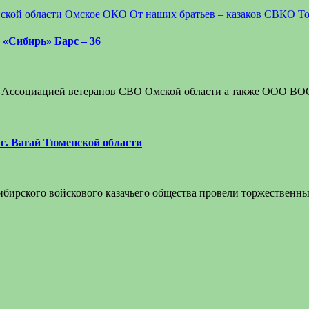
ской области
Омское ОКО
От наших братьев – казаков
СВКО
Т
«Сибирь» Барс – 36
 с Ассоциацией ветеранов СВО Омской области а также ООО ВО
с. Вагай Тюменской области
и Сибирского войскового казачьего общества провели торжествен