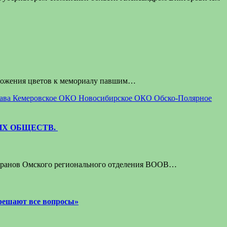
озложения цветов к мемориалу павшим…
лава
Кемеровское ОКО
Новосибирское ОКО
Обско-Полярное
ИХ ОБЩЕСТВ.
теранов Омского регионального отделения ВООВ…
 решают все вопросы»