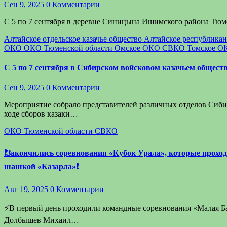
Сен 9, 2025
0 Комментарии
С 5 по 7 сентября в деревне Синицына Ишимского района Тю
Алтайское отдельское казачье общество
Алтайское республикан
ОКО
ОКО Тюменской области
Омское ОКО
СВКО
Томское О
С 5 по 7 сентября в Сибирском войсковом казачьем общест
Сен 9, 2025
0 Комментарии
Мероприятие собрало представителей различных отделов Сибир
ходе сборов казаки…
ОКО Тюменской области
СВКО
❗️Закончились соревнования «Кубок Урала», которые проход
шашкой «Казарла»❗️
Авг 19, 2025
0 Комментарии
⚡️В первый день проходили командные соревнования «Малая Б
Долбышев Михаил…