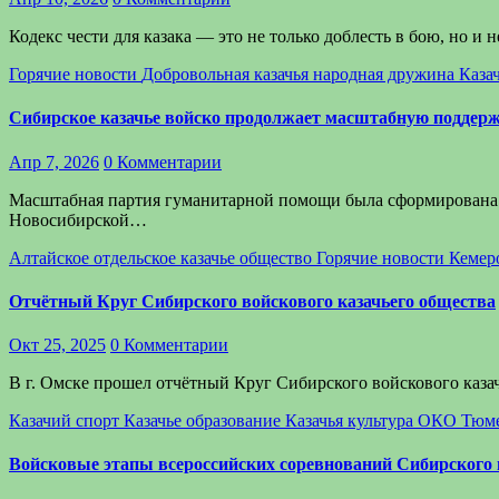
Кодекс чести для казака — это не только доблесть в бою, но и
Горячие новости
Добровольная казачья народная дружина
Каза
Сибирское казачье войско продолжает масштабную поддержк
Апр 7, 2026
0 Комментарии
Масштабная партия гуманитарной помощи была сформирована с
Новосибирской…
Алтайское отдельское казачье общество
Горячие новости
Кемер
Отчётный Круг Сибирского войскового казачьего общества
Окт 25, 2025
0 Комментарии
В г. Омске прошел отчётный Круг Сибирского войскового казач
Казачий спорт
Казачье образование
Казачья культура
ОКО Тюме
Войсковые этапы всероссийских соревнований Сибирского 