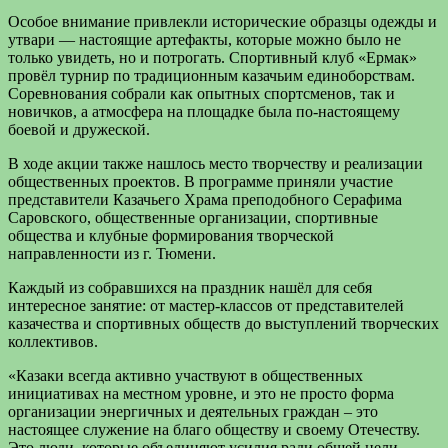
Особое внимание привлекли исторические образцы одежды и
утвари — настоящие артефакты, которые можно было не
только увидеть, но и потрогать. Спортивный клуб «Ермак»
провёл турнир по традиционным казачьим единоборствам.
Соревнования собрали как опытных спортсменов, так и
новичков, а атмосфера на площадке была по-настоящему
боевой и дружеской.
В ходе акции также нашлось место творчеству и реализации
общественных проектов. В программе приняли участие
представители Казачьего Храма преподобного Серафима
Саровского, общественные организации, спортивные
общества и клубные формирования творческой
направленности из г. Тюмени.
Каждый из собравшихся на праздник нашёл для себя
интересное занятие: от мастер-классов от представителей
казачества и спортивных обществ до выступлений творческих
коллективов.
«Казаки всегда активно участвуют в общественных
инициативах на местном уровне, и это не просто форма
организации энергичных и деятельных граждан – это
настоящее служение на благо обществу и своему Отечеству.
Это люди, которые объединяют усилия ради общей цели.