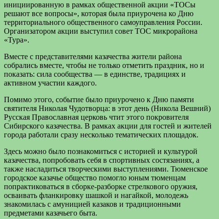
инициированную в рамках общественной акции «ТОСы
решают все вопросы», которая была приурочена ко Дню
территориального общественного самоуправления России.
Организатором акции выступил совет ТОС микрорайона
«Тура».
Вместе с представителями казачества жители района
собрались вместе, чтобы не только отметить праздник, но и
показать: сила сообщества — в единстве, традициях и
активном участии каждого.
Помимо этого, событие было приурочено к Дню памяти
святителя Николая Чудотворца: в этот день (Никола Вешний)
Русская Православная церковь чтит этого покровителя
Сибирского казачества. В рамках акции для гостей и жителей
города работали сразу несколько тематических площадок.
Здесь можно было познакомиться с историей и культурой
казачества, попробовать себя в спортивных состязаниях, а
также насладиться творческими выступлениями. Тюменское
городское казачье общество помогло юным тюменцам
попрактиковаться в сборке-разборке стрелкового оружия,
осваивать фланкировку шашкой и нагайкой, молодежь
знакомилась с амуницией казаков и традиционными
предметами казачьего быта.