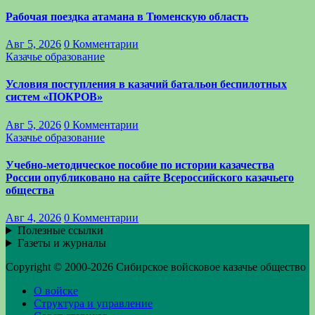
Рабочая поездка атамана в Тюменскую область
Авг 5, 2026
0 Комментарии
Казачье образование
Условия поступления в казачий батальон беспилотных
систем «ПОКРОВ»
Авг 5, 2026
0 Комментарии
Казачье образование
Учебно-методическое пособие по истории казачества
России опубликовано на сайте Всероссийского казачьего
общества
Авг 4, 2026
0 Комментарии
Полезные ссылки
Газеты и журналы
Copyright © 2000-2026 Сибирское войсковое казачье общество
О войске
Структура и управление