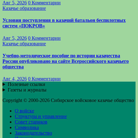
Авг 5, 2026
0 Комментарии
Казачье образование
Условия поступления в казачий батальон беспилотных
систем «ПОКРОВ»
Авг 5, 2026
0 Комментарии
Казачье образование
Учебно-методическое пособие по истории казачества
России опубликовано на сайте Всероссийского казачьего
общества
Авг 4, 2026
0 Комментарии
Полезные ссылки
Газеты и журналы
Copyright © 2000-2026 Сибирское войсковое казачье общество
О войске
Структура и управление
Совет стариков
Символика
Законодательство