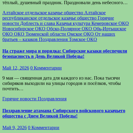
тёплый, душевный праздник. Праздновали день небесного…
Алтайское отдельское казачье общество
Алтайское
республиканское отдельское казачье общество
Горячие
новости
Доблесть и слава
Казачья культура
Кемеровское ОКО
Новосибирское ОКО
Обско-Полярное ОКО
Обь-Иртышское
ОКО
ОКО Тюменской области
Омское ОКО
От наших
братьев – казаков
Поздравления
Томское ОКО
На страже мира и порядка: Сибирские казаки обеспечили
безопасность в День Великой Победы!
Май 12, 2026
0 Комментарии
9 мая — священная дата для каждого из нас. Пока тысячи
сибиряков выходили на улицы городов и посёлков, чтобы
почтить…
Горячие новости
Поздравления
Поздравление атамана Сибирского войскового казачьего
общества с Днем Великой Победы!
Май 9, 2026
0 Комментарии