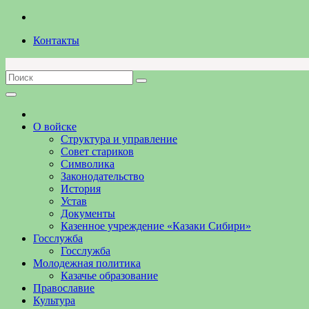
Перейти
к
Контакты
содержимому
О войске
Структура и управление
Совет стариков
Символика
Законодательство
История
Устав
Документы
Казенное учреждение «Казаки Сибири»
Госслужба
Госслужба
Молодежная политика
Казачье образование
Православие
Культура