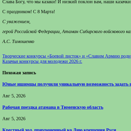
Слава Богу, что мы казаки! И низкий поклон вам, наши казачки
С праздником! С 8 Марта!
С уважением,
герой Российской Федерации, Атаман Сибирского войскового ка
А.С. Тимошенко
Навигация
Творческие конкурсы «Боевой листок» и «Славим Армию род
Казачьи конкурсы для молодежи 2026 г.
по
записям
Похожая запись
Юные ишимцы получили уникальную возможность задать 
Авг 5, 2026
Рабочая поездка атамана в Тюменскую область
Авг 5, 2026
Крестный ход, приуроченный ко Дню крещения Руси