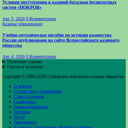
Условия поступления в казачий батальон беспилотных
систем «ПОКРОВ»
Авг 5, 2026
0 Комментарии
Казачье образование
Учебно-методическое пособие по истории казачества
России опубликовано на сайте Всероссийского казачьего
общества
Авг 4, 2026
0 Комментарии
Полезные ссылки
Газеты и журналы
Copyright © 2000-2026 Сибирское войсковое казачье общество
О войске
Структура и управление
Совет стариков
Символика
Законодательство
История
Устав
Документы
Казенное учреждение «Казаки Сибири»