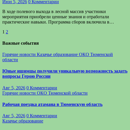
Июн 5, 2026
0 Комментарии
В ходе полевого выхода в лесной массив участники
мероприятия приобрели ценные знания и отработали
практические навыки. Программа сборов включила в…
Пагинация
1
2
записей
Важные события
Горячие новости
Казачье образование
ОКО Тюменской
области
Юные ишимцы получили уникальную возможность задать
вопросы Герою России
Авг 5, 2026
0 Комментарии
Горячие новости
ОКО Тюменской области
Рабочая поездка атамана в Тюменскую область
Авг 5, 2026
0 Комментарии
Казачье образование