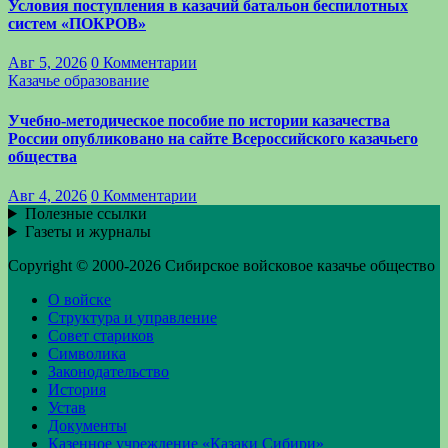
Условия поступления в казачий батальон беспилотных
систем «ПОКРОВ»
Авг 5, 2026
0 Комментарии
Казачье образование
Учебно-методическое пособие по истории казачества
России опубликовано на сайте Всероссийского казачьего
общества
Авг 4, 2026
0 Комментарии
Полезные ссылки
Газеты и журналы
Copyright © 2000-2026 Сибирское войсковое казачье общество
О войске
Структура и управление
Совет стариков
Символика
Законодательство
История
Устав
Документы
Казенное учреждение «Казаки Сибири»