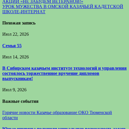
АКЦИИ «НЕ ЗАБУДЕМ ВЕТЕРАНОВ!»
по
УРОК МУЖЕСТВА В ОМСКОЙ КАЗАЧЬЕЙ КАДЕТСКОЙ
записям
ШКОЛЕ-ИНТЕРНАТ
Похожая запись
Июл 22, 2026
Семья 55
Июл 14, 2026
В Сибирском казачьем институте технологий и управления
состоялось торжественное вручение дипломов
выпускникам!
Июл 9, 2026
Важные события
Горячие новости
Казачье образование
ОКО Тюменской
области
Юные ишимцы получили уникальную возможность задать