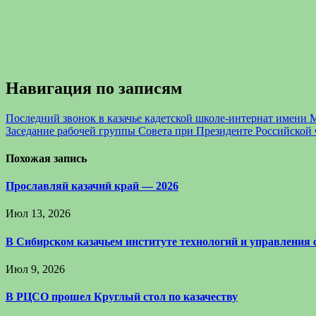
Навигация по записям
Последний звонок в казачье кадетской школе-интернат имени
Заседание рабочей группы Совета при Президенте Российской 
Похожая запись
Прославляй казачий край — 2026
Июл 13, 2026
В Сибирском казачьем институте технологий и управления
Июл 9, 2026
В РЦСО прошел Круглый стол по казачеству