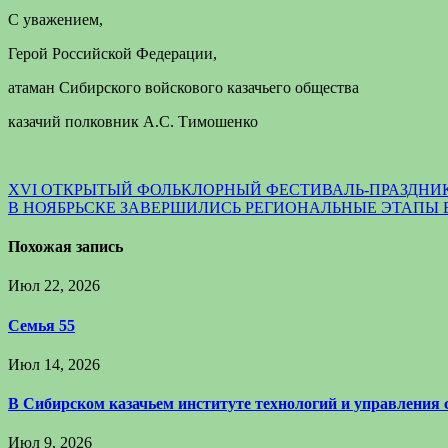
С уважением,
Герой Российской Федерации,
атаман Сибирского войскового казачьего общества
казачий полковник А.С. Тимошенко
Навигация
XVI ОТКРЫТЫЙ ФОЛЬКЛОРНЫЙ ФЕСТИВАЛЬ-ПРАЗДНИК
В НОЯБРЬСКЕ ЗАВЕРШИЛИСЬ РЕГИОНАЛЬНЫЕ ЭТАПЫ
по
записям
Похожая запись
Июл 22, 2026
Семья 55
Июл 14, 2026
В Сибирском казачьем институте технологий и управления
Июл 9, 2026