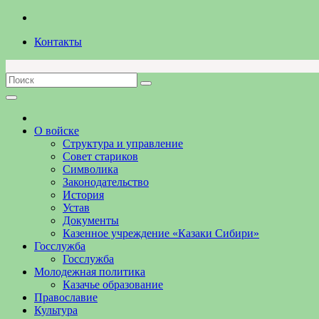
Перейти
к
Контакты
содержимому
О войске
Структура и управление
Совет стариков
Символика
Законодательство
История
Устав
Документы
Казенное учреждение «Казаки Сибири»
Госслужба
Госслужба
Молодежная политика
Казачье образование
Православие
Культура