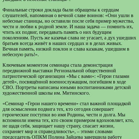
Финальные строки доклада были обращены к сердцам
слушателей, напоминая о вечной славе воинов: «Они ушли в
небесные станицы, но оставили после себя пример мужества,
чести и любви к родной земле. И наша задача — помнить их,
чтить их подвиг, передавать память о них будущим
поколениям. Пусть же казачья слава не угасает, а дух ушедших
братьев всегда живёт в наших сердцах и в делах живых.
Вечная память, низкий поклон и слава казакам, ушедшим в
небесную рать!».
Ключевым моментом семинара стала демонстрация
передвижной выставки Региональной общественной
патриотической организации «Мы с вами»: «Герои глазами
детей», посвящённой военнослужащим, погибшим в ходе
СВО. Портреты написаны юными воспитанниками детской
художественной школы им. Митинского.
«Семинар «Герои нашего времени» стал важной площадкой
для осмысления подвига тех, кто сегодня совершает
героические поступки во имя Родины, чести и долга. Мы
вспомнили имена тех, кто своим примером вдохновляет, кто,
не щадя себя, защищает нашу страну, спасает жизни,
сохраняет мир и справедливость», – этими словами
председатель ОПКМ Полина Зайцева завершила работу