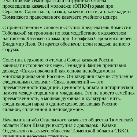
Участниками семинара стали сотрудники Отдела
просвещения казачьей молодёжи (ОПКМ) храма прп.
Серафима Саровского, казаки, казачки, гости, а также кадеты
Тюменского православного казачьего учебного центра.
С приветственным словом выступил председатель Комиссии
Тобольской митрополии по взаимодействию с казачеством,
настоятель Казачьего храма прп. Серафима Саровского иерей
Владимир Язов. Он кратко обозначил цели и задачи данного
форума.
Советник верховного атамана Союза казаков России,
кандидат исторических наук, Геннадий Зайцев представил
доклад: «Связь поколений как основа непобедимости
многонациональной России». Он завершил свое выступление
следующими словами: «Связь поколений — это
преемственность традиций, ценностей, опыта и исторической
памяти между старшими и младшими. Это не просто семейная
преемственность, а мощная духовная и культурная нить,
соединяющая народ в единое целое, делающая Россию
сильной, сплочённой и непобедимой».
Начальник штаба Отдельского казачьего общества Тюменской
области Иван Шавшун выступил с докладом: «Казаки
Отдельского казачьего общества Тюменской области СВКО,
ушедшие в небесные станицы».