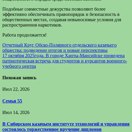
Подобные совместные дежурства позволяют более
эффективно обеспечивать правопорядок и безопасность в
общественных местах, создавая невыносимые условия для
распространения наркотиков.
Работа продолжается!
Навигация
Отчетный Круг Обско-Полярного отдельского казачьего
общества: подведение итогов и новые перспективы
по
17 октября 2025года. В городе Ханты-Мансийске проведена
записям
патриотическая встреча для студентов и курсантов военного-
учебного центра
Похожая запись
Июл 22, 2026
Семья 55
Июл 14, 2026
В Сибирском казачьем институте технологий и управления
состоялось торжественное вручение дипломов