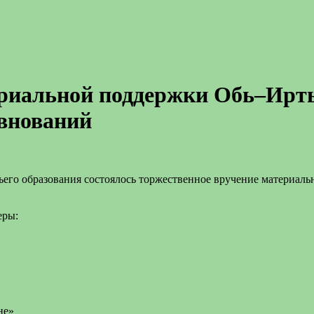
ериальной поддержки Обь–Ирт
евнований
чьего образования состоялось торжественное вручение материа
еры:
не»