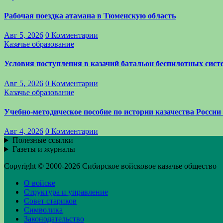
Рабочая поездка атамана в Тюменскую область
Авг 5, 2026
0 Комментарии
Казачье образование
Условия поступления в казачий батальон беспилотных си
Авг 5, 2026
0 Комментарии
Казачье образование
Учебно-методическое пособие по истории казачества России
Авг 4, 2026
0 Комментарии
Полезные ссылки
Газеты и журналы
Copyright © 2000-2026 Сибирское войсковое казачье общество
О войске
Структура и управление
Совет стариков
Символика
Законодательство