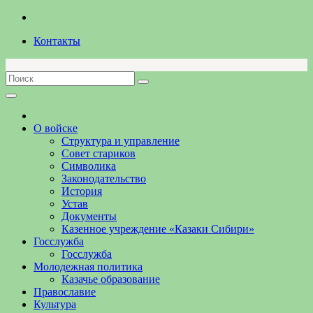
Перейти
к
Контакты
содержимому
О войске
Структура и управление
Совет стариков
Символика
Законодательство
История
Устав
Документы
Казенное учреждение «Казаки Сибири»
Госслужба
Госслужба
Молодежная политика
Казачье образование
Православие
Культура