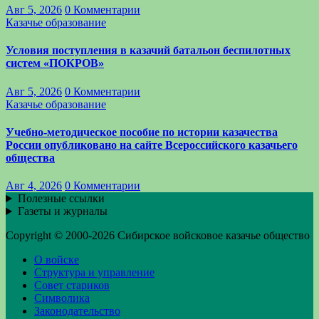
Авг 5, 2026
0 Комментарии
Казачье образование
Условия поступления в казачий батальон беспилотных
систем «ПОКРОВ»
Авг 5, 2026
0 Комментарии
Казачье образование
Учебно-методическое пособие по истории казачества
России опубликовано на сайте Всероссийского казачьего
общества
Авг 4, 2026
0 Комментарии
Полезные ссылки
Газеты и журналы
Copyright © 2000-2026 Сибирское войсковое казачье общество
О войске
Структура и управление
Совет стариков
Символика
Законодательство