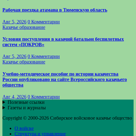
Рабочая поездка атамана в Тюменскую область
Авг 5, 2026
0 Комментарии
Казачье образование
Условия поступления в казачий батальон беспилотных
систем «ПОКРОВ»
Авг 5, 2026
0 Комментарии
Казачье образование
Учебно-методическое пособие по истории казачества
России опубликовано на сайте Всероссийского казачьего
общества
Авг 4, 2026
0 Комментарии
Полезные ссылки
Газеты и журналы
Copyright © 2000-2026 Сибирское войсковое казачье общество
О войске
Структура и управление