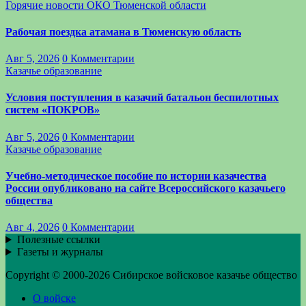
Горячие новости
ОКО Тюменской области
Рабочая поездка атамана в Тюменскую область
Авг 5, 2026
0 Комментарии
Казачье образование
Условия поступления в казачий батальон беспилотных
систем «ПОКРОВ»
Авг 5, 2026
0 Комментарии
Казачье образование
Учебно-методическое пособие по истории казачества
России опубликовано на сайте Всероссийского казачьего
общества
Авг 4, 2026
0 Комментарии
Полезные ссылки
Газеты и журналы
Copyright © 2000-2026 Сибирское войсковое казачье общество
О войске