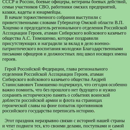
СССР и России, боевые офицеры, ветераны боевых действий,
семьи участников СВО, работники омских предприятий,
казаки, кадеты и юнармейцы.
В начале торжественного собрания выступили с
приветственными словами Губернатор Омской области В.П.
Хоценко и председатель регионального отделения Российской
Ассоциации Героев, атаман Сибирского войскового казачьего
общества А.С. Тимошенко, которые поздравили
присутствующих и наградили за вклад в дело военно-
патриотического воспитания молодежи Благодарственными
письмами офицеров и должностных лиц школ носящих имена
героев.
Герой Российской Федерации, глава регионального
отделения Российской Ассоциации Героев, атаман
Сибирского войскового казачьего общества Андрей
Станиславович Тимошенко подчеркнул, что сегодня особенно
важно помнить, что без прошлого нет будущего и нужно
сохранять историческую память о событиях воинской
доблести российской армии и флота на страницах
героической славы на фоне попыток противников
российского государства переписать историю.
Этот праздник неразрывно связан с историей нашей страны
и чтит подвиги тех, кто своими делами, поступками и самой