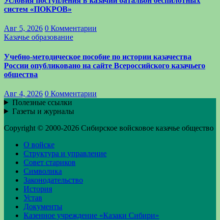
Условия поступления в казачий батальон беспилотных
систем «ПОКРОВ»
Авг 5, 2026
0 Комментарии
Казачье образование
Учебно-методическое пособие по истории казачества
России опубликовано на сайте Всероссийского казачьего
общества
Авг 4, 2026
0 Комментарии
Полезные ссылки
Газеты и журналы
Copyright © 2000-2026 Сибирское войсковое казачье общество
О войске
Структура и управление
Совет стариков
Символика
Законодательство
История
Устав
Документы
Казенное учреждение «Казаки Сибири»