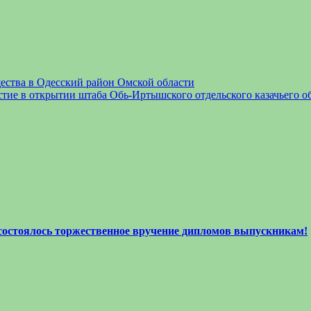
щества в Одесский район Омской области
стие в открытии штаба Обь-Иртышского отдельского казачьего о
 состоялось торжественное вручение дипломов выпускникам!