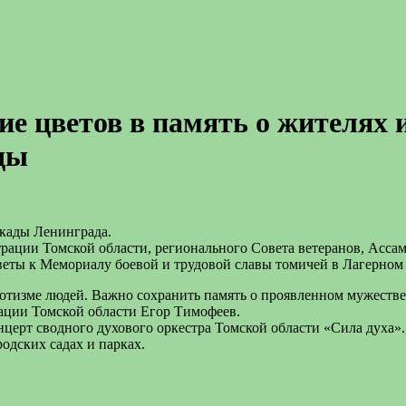
ие цветов в память о жителях
ды
окады Ленинграда.
страции Томской области, регионального Совета ветеранов, Асс
еты к Мемориалу боевой и трудовой славы томичей в Лагерном 
отизме людей. Важно сохранить память о проявленном мужестве 
ции Томской области Егор Тимофеев.
церт сводного духового оркестра Томской области «Сила духа».
одских садах и парках.