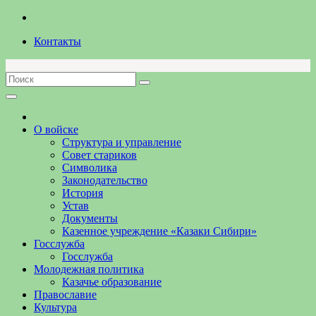
Перейти
к
Контакты
содержимому
О войске
Структура и управление
Совет стариков
Символика
Законодательство
История
Устав
Документы
Казенное учреждение «Казаки Сибири»
Госслужба
Госслужба
Молодежная политика
Казачье образование
Православие
Культура