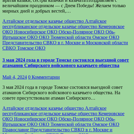
Братья казаки, сестры казачки и казачата!Поздравляем с
величайшим праздником — с Днем Победы! Желаем только
мирных дней и добрых вестей,…
Алтайское отдельское казачье общество
Алтайское
республиканское отдельское казачье общество
Кемеровское
ОКО
Новосибирское ОКО
Обско-Полярное ОКО
Обь-
Иртышское ОКО
ОКО Тюменской области
Омское ОКО
Представительство СВКО в г. Москве и Московской области
СВКО
Томское ОКО
3 мая 2024 года в городе Томске состоялся выездной совет
атаманов Сибирского войскового казачьего общества
Май 4, 2024
0 Комментарии
3 мая 2024 года в городе Томске состоялся выездной совет
атаманов Сибирского войскового казачьего общества. На
совете присутствовали атаман Сибирского…
Алтайское отдельское казачье общество
Алтайское
республиканское отдельское казачье общество
Кемеровское
ОКО
Новосибирское ОКО
Обско-Полярное ОКО
Обь-
Иртышское ОКО
ОКО Тюменской области
Омское ОКО
Православие
Представительство СВКО в г. Москве и