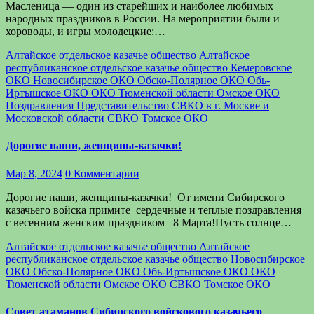
Масленица — один из старейших и наиболее любимых
народных праздников в России. На мероприятии были и
хороводы, и игры молодецкие:…
Алтайское отдельское казачье общество
Алтайское
республиканское отдельское казачье общество
Кемеровское
ОКО
Новосибирское ОКО
Обско-Полярное ОКО
Обь-
Иртышское ОКО
ОКО Тюменской области
Омское ОКО
Поздравления
Представительство СВКО в г. Москве и
Московской области
СВКО
Томское ОКО
Дорогие наши, женщины-казачки!
Мар 8, 2024
0 Комментарии
Дорогие наши, женщины-казачки! От имени Сибирского
казачьего войска примите сердечные и теплые поздравления
с весенним женским праздником –8 Марта!Пусть солнце…
Алтайское отдельское казачье общество
Алтайское
республиканское отдельское казачье общество
Новосибирское
ОКО
Обско-Полярное ОКО
Обь-Иртышское ОКО
ОКО
Тюменской области
Омское ОКО
СВКО
Томское ОКО
Совет атаманов Сибирского войскового казачьего