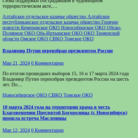
слова поддержки пострадавшим в чудовищном
террористическом акте,…
Алтайское отдельское казачье общество
Алтайское
республиканское отдельское казачье общество
Горячие
новости
Кемеровское ОКО
Новосибирское ОКО
Обско-
Полярное ОКО
Обь-Иртышское ОКО
ОКО Тюменской
области
Омское ОКО
СВКО
Томское ОКО
Владимир Путин переизбран президентом России
Мар 21, 2024
0 Комментарии
По итогам прошедших выборов 15, 16 и 17 марта 2024 года
Владимир Путин переизбран президентом России на шесть
лет. По…
Новосибирское ОКО
СВКО
Томское ОКО
10 марта 2024 года на территории храма в честь
Благовещения Пресвятой Богородицы (г. Новосибирск)
прошла встреча Масленицы
Мар 12, 2024
0 Комментарии