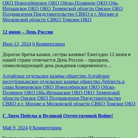
ОКО
Новосибирское ОКО
Обско-Полярное ОКО
Обь-
Иртышское ОКО
ОКО Тюменской области
Омское ОКО
Поздравления
Представительство СВКО в г. Москве и
Московской области
СВКО
Томское ОКО
12 июня – День России
Июн 12, 2024
0 Комментарии
Дорогие братья казаки, сестры казачки! Ежегодно 12 июня в
нашей стране отмечается День России – праздник,
символизирующий день рождения современного…
Алтайское отдельское казачье общество
Алтайское
республиканское отдельское казачье общество
Доблесть и
слава
Кемеровское ОКО
Новосибирское ОКО
Обско-
Полярное ОКО
Обь-Иртышское ОКО
ОКО Тюменской
области
Омское ОКО
Поздравления
Представительство
СВКО в г. Москве и Московской области
СВКО
Томское ОКО
С Днем Победы в Великой Отечественной Войне!
Май 9, 2024
0 Комментарии