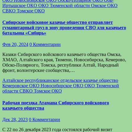
ОКО
Новосибирское ОКО
Обско-Полярное ОКО
Обь-
Иртышское ОКО
ОКО Тюменской области
Омское ОКО
СВКО
Томское ОКО
Сибирское войсковое казачье общество отправляет
гуманитарный груз в зону проведения СВО для казачьего
батальона «Сибирь»
Фев 20, 2024
0 Комментарии
Казаки Сибирского войскового казачьего общества Омска,
ХМАО, Алтайского края, Тюмени, Новосибирска, Кемерово,
Обско-Полярного, Томска, республики Алтай, Народный
фронт, волонтерские сообщества,…
Алтайское республиканское отдельское казачье общество
Кемеровское ОКО
Новосибирское ОКО
ОКО Тюменской
области
СВКО
Томское ОКО
Рабочая поездка Атамана Сибирского войскового
казачьего общества
Дек 28, 2023
0 Комментарии
С 22 по 26 декабря 2023 года состоялся рабочий визит